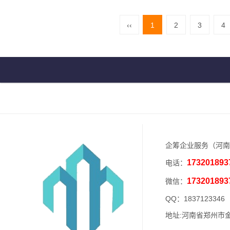
‹‹
1
2
3
4
企筹企业服务（河南
173201893
电话：
173201893
微信：
QQ：1837123346
地址:河南省郑州市金