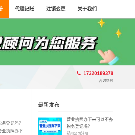
册
代理记账
注销变更
关于我们
17320189378
咨询热线
最新发布
营业执照办下来可以不办
税务登记吗？
税务登记吗？
营业执照办下
郑州公司注册