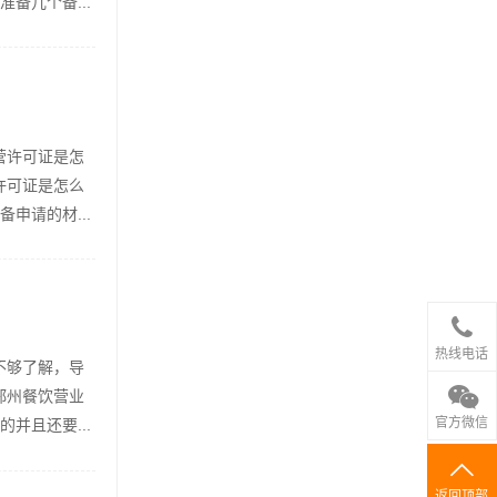
备几个备...
营许可证是怎
许可证是怎么
申请的材...
热线电话
不够了解，导
郑州餐饮营业
官方微信
并且还要...
返回顶部