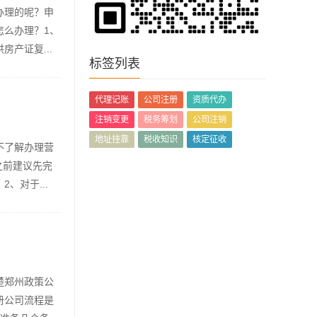
办理的呢？申
怎么办理？1、
产证复...
标签列表
代理记账
公司注册
资质代办
注销变更
税务筹划
公司注销
地址挂靠
税收知识
核定征收
不了解办理营
之前建议先完
、对于...
楚郑州政策公
册公司流程是