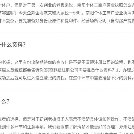
个体户，但是对于第一次创业的老板来说，南阳个体工商户营业执照怎么
有哪些呢？今天企筹企服就来和大家说一说吧。南阳个体工商户营业执照
不复杂，要先准备好身份证原件和复印件、经营场所证明（自有房产提供房
备什么资料？
的老板，这里有份攻略期待你的查收！是不是不清楚注册公司的流程，也
这篇文章统统都会告诉你答案!鹤壁注册公司需要准备什么资料？1、办理
功之后就可以进入设立登记的流程，在这个环节中需要准备不少的资料。2
什么？
业者的选择，但是对于初创老板很多人表示不清楚具体该如何操作，不清
及到许多环节和注意事项，我们要提前了解清楚才能更好的办理！郑州注