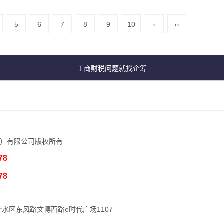
5
6
7
8
9
10
›
››
工商财税问题就找企筹
）有限公司版权所有
78
78
水区东风路文博西路e时代广场1107