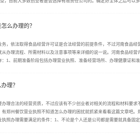
型，目前大多数创业者是会选择有限责任公司的。确定好主体之后可以多准
是怎么办理的？
业务，依法取得食品经营许可证是合法经营的前提条件，不过河南食品经
就从办理流程、所需材料以及注意事项等来详细的说一说。河南食品经营
：1、前期准备阶段包括办理营业执照、准备经营场所、办理健康证和准备
么办理？
要办理合法的经营资质，不过应该有不少创业者对相关的流程和材料要求
。有郑州餐饮营业执照不知道怎么办理的困扰就抓紧来看看这篇文章吧。
执照办理需要满足的条件：1、不论是个人还是公司都是需要就具备固定的