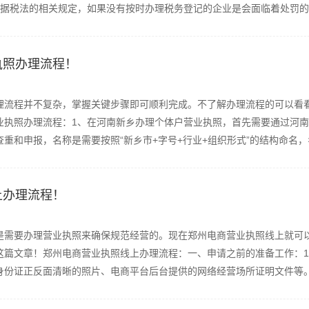
据税法的相关规定，如果没有按时办理税务登记的企业是会面临着处罚的，
执照办理流程！
理流程并不复杂，掌握关键步骤即可顺利完成。不了解办理流程的可以看
业执照办理流程：1、在河南新乡办理个体户营业执照，首先需要通过河
重和申报，名称是需要按照“新乡市+字号+行业+组织形式”的结构命名，名称
上办理流程！
是需要办理营业执照来确保规范经营的。现在郑州电商营业执照线上就可
这篇文章！郑州电商营业执照线上办理流程：一、申请之前的准备工作：
份证正反面清晰的照片、电商平台后台提供的网络经营场所证明文件等。2