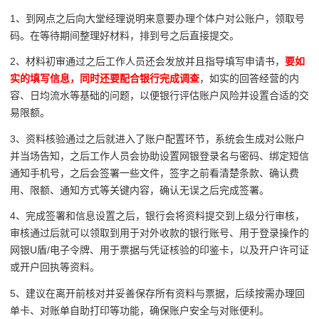
1、到网点之后向大堂经理说明来意要办理个体户对公账户，领取号
码。在等待期间整理好材料，排到号之后直接提交。
2、材料初审通过之后工作人员还会发放并且指导填写申请书，
要如
实的填写信息，同时还要配合银行完成调查
，如实的回答经营的内
容、日均流水等基础的问题，以便银行评估账户风险并设置合适的交
易限额。
3、资料核验通过之后就进入了账户配置环节，系统会生成对公账户
并当场告知，之后工作人员会协助设置网银登录名与密码、绑定短信
通知手机号，之后会签署一些文件，签字之前看清楚条款、确认费
用、限额、通知方式等关键内容，确认无误之后完成签署。
4、完成签署和信息设置之后，银行会将资料提交到上级分行审核，
审核通过后就可以领取到用于对外收款的银行账号、用于登录操作的
网银U盾/电子令牌、用于票据与凭证核验的印鉴卡，以及开户许可证
或开户回执等资料。
5、建议在离开前核对并妥善保存所有资料与票据，后续按需办理回
单卡、对账单自助打印等功能，确保账户安全与对账便利。