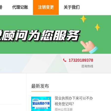
册
代理记账
注销变更
关于我们
17320189378
咨询热线
最新发布
营业执照办下来可以不办
税务登记吗？
郑州公司注册